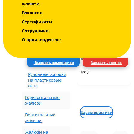
жалюзи
Уни - Uni 2 INTEGRA
Вакансии
BOX+
ЦВЕТ
Сертификаты
Блэкаут (Blackout)
Сотрудники
СРОКИ
О производителе
Рулонные шторы с
рисунком
ДОСТАВКА
Электрические
ВИД ДОСТАВКИ
шторы
Вызвать замерщика
Заказать звонок
ГОРОД
Рулонные жалюзи
на пластиковые
окна
Горизонтальные
жалюзи
Характеристики
Вертикальные
жалюзи
Жалюзи на