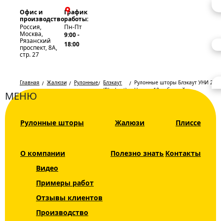
Офис и
График
производство
работы:
Россия,
Пн-Пт
Москва,
9:00 -
Рязанский
18:00
проспект, 8А,
стр. 27
Главная
Жалюзи
Рулонные
Блэкаут
Рулонные шторы Блэкаут УНИ 2
шторы
(Blackout)
Натали 10 небесный
МЕНЮ
Рулонные
Каталог
Рулонные шторы
Жалюзи
Плиссе
шторы УНИ
Жалюзи
2 Блэкаут
Рулонные шторы
О компании
Полезно знать
Контакты
Натали BO
Видео
Рольшторы
10 небесный
Примеры работ
Мини INTEGRA
Отзывы клиентов
SLIM
Производство
День Ночь DUO