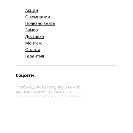
Акции
О компании
Полезно знать
Замер
Доставка
Монтаж
Оплата
Гарантия
Соцсети
Чтобы сделать покупку в самое
удачное время, следите за
нашими новостями и акциями в
соцсетях
Вконтакте
YouTube
WhatsApp