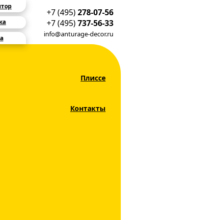
ятор
+7 (495)
278-07-56
+7 (495)
737-56-33
ка
info@anturage-decor.ru
а
Плиссе
Контакты
уг