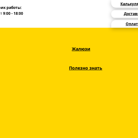
Калькул
ик работы:
Пт
9:00 - 18:00
Достав
Оплат
Жалюзи
лэкаут (Blackout)
Рулонные шторы Блэкаут Жемчуг бежевый
Полезно знать
Ткань Жемч
бежевый
ЦВЕТ
3 дня
СРОКИ