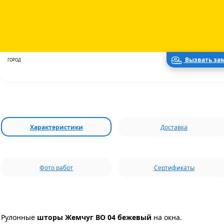
13.08.2026
ДОСТАВКА
Курьер
ВИД ДОСТАВКИ
Вызвать за
Москва
ГОРОД
Характеристики
Доставка
Фото работ
Сертификаты
Рулонные
шторы Жемчуг ВО 04 бежевый
на окна.