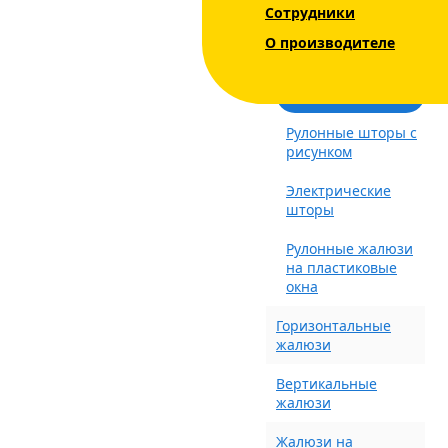
Сотрудники
Уни - Uni 2 INTEGRA
О производителе
BOX+
Блэкаут (Blackout)
Рулонные шторы с
рисунком
Электрические
шторы
Рулонные жалюзи
на пластиковые
окна
Горизонтальные
жалюзи
Вертикальные
жалюзи
Жалюзи на