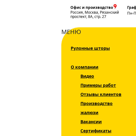
Офис и производство
Граф
Россия, Москва, Рязанский
Пн-
проспект, 8А, стр. 27
МЕНЮ
Рулонные шторы
Главная
Жалюзи
Рулонные шторы
Б
О компании
Каталог
Видео
Жалюзи
Примеры работ
Рулонные шторы
Отзывы клиентов
Производство
Рольшторы
жалюзи
Мини INTEGRA
Вакансии
SLIM
Сертификаты
День Ночь DUO