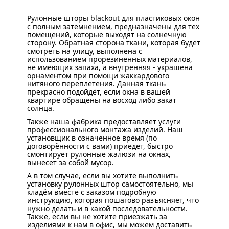
Рулонные шторы blackout для пластиковых окон
с полным затемнением, предназначены для тех
помещений, которые выходят на солнечную
сторону. Обратная сторона ткани, которая будет
смотреть на улицу, выполнена с
использованием прорезиненных материалов,
не имеющих запаха, а внутренняя - украшена
орнаментом при помощи жаккардового
нитяного переплетения. Данная ткань
прекрасно подойдёт, если окна в вашей
квартире обращены на восход либо закат
солнца.
Также наша фабрика предоставляет услуги
профессионального монтажа изделий. Наш
установщик в означенное время (по
договорённости с вами) приедет, быстро
смонтирует рулонные жалюзи на окнах,
вынесет за собой мусор.
А в том случае, если вы хотите выполнить
установку рулонных штор самостоятельно, мы
кладём вместе с заказом подробную
инструкцию, которая пошагово разъясняет, что
нужно делать и в какой последовательности.
Также, если вы не хотите приезжать за
изделиями к нам в офис, мы можем доставить