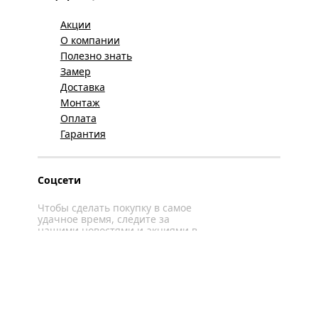
Акции
О компании
Полезно знать
Замер
Доставка
Монтаж
Оплата
Гарантия
Соцсети
Чтобы сделать покупку в самое
удачное время, следите за
нашими новостями и акциями в
соцсетях
Вконтакте
YouTube
WhatsApp