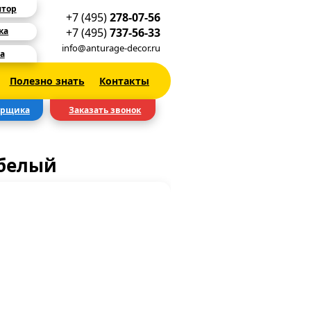
ятор
+7 (495)
278-07-56
+7 (495)
737-56-33
ка
info@anturage-decor.ru
а
Полезно знать
Контакты
ерщика
Заказать звонок
 белый