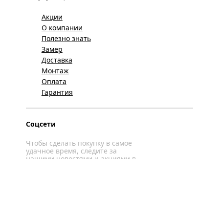
Акции
О компании
Полезно знать
Замер
Доставка
Монтаж
Оплата
Гарантия
Соцсети
Чтобы сделать покупку в самое
удачное время, следите за
нашими новостями и акциями в
соцсетях
Вконтакте
YouTube
WhatsApp