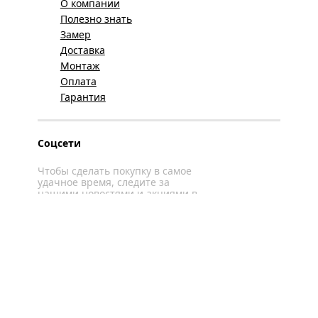
О компании
Полезно знать
Замер
Доставка
Монтаж
Оплата
Гарантия
Соцсети
Чтобы сделать покупку в самое
удачное время, следите за
нашими новостями и акциями в
соцсетях
Вконтакте
YouTube
WhatsApp
Политика конфиденциальности
Карта сайта