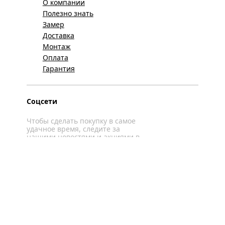
О компании
Полезно знать
Замер
Доставка
Монтаж
Оплата
Гарантия
Соцсети
Чтобы сделать покупку в самое
удачное время, следите за
нашими новостями и акциями в
соцсетях
Вконтакте
YouTube
WhatsApp
Политика конфиденциальности
Карта сайта