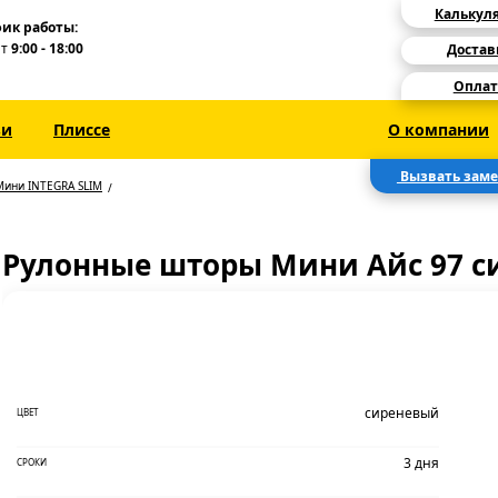
Калькул
ик работы:
Пт
9:00 - 18:00
Достав
Оплат
зи
Плиссе
О компании
Вызвать зам
Мини INTEGRA SLIM
Рулонные шторы Мини Айс 97 
сиреневый
ЦВЕТ
3 дня
СРОКИ