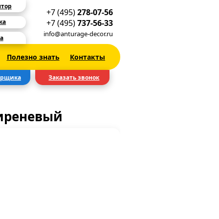
ятор
+7 (495)
278-07-56
+7 (495)
737-56-33
ка
info@anturage-decor.ru
а
Полезно знать
Контакты
ерщика
Заказать звонок
сиреневый