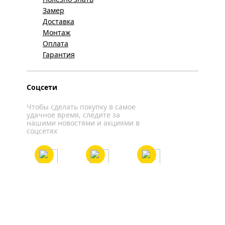
Замер
Доставка
Монтаж
Оплата
Гарантия
Соцсети
Чтобы сделать покупку в самое
удачное время, следите за
нашими новостями и акциями в
соцсетях
Вконтакте
YouTube
WhatsApp
Политика конфиденциальности
Карта сайта