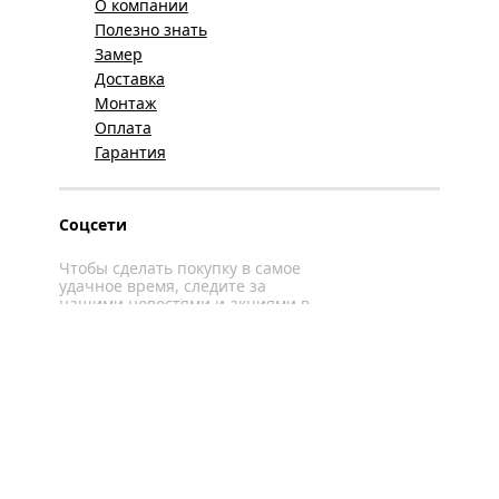
О компании
Полезно знать
Замер
Доставка
Монтаж
Оплата
Гарантия
Соцсети
Чтобы сделать покупку в самое
удачное время, следите за
нашими новостями и акциями в
соцсетях
Вконтакте
YouTube
WhatsApp
Политика конфиденциальности
Карта сайта