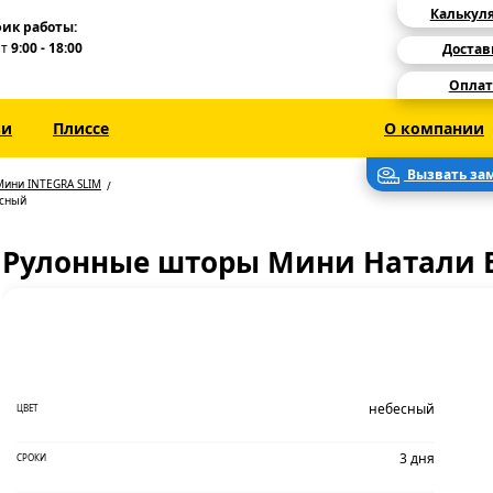
Калькул
ик работы:
Пт
9:00 - 18:00
Достав
Оплат
зи
Плиссе
О компании
Вызвать за
Мини INTEGRA SLIM
есный
Рулонные шторы Мини Натали В
небесный
ЦВЕТ
3 дня
СРОКИ