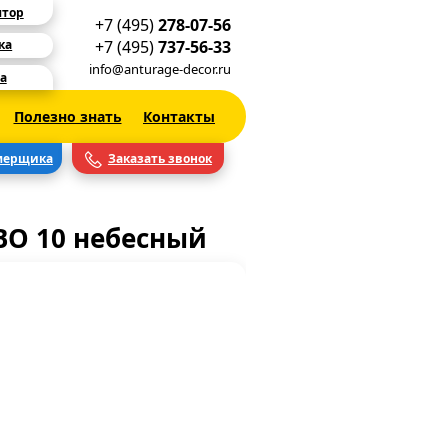
ятор
+7 (495)
278-07-56
+7 (495)
737-56-33
ка
info@anturage-decor.ru
а
Полезно знать
Контакты
мерщика
Заказать звонок
О 10 небесный