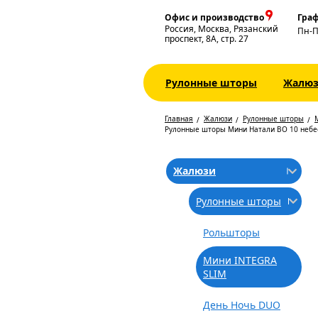
Офис и производство
Граф
Россия, Москва, Рязанский
Пн-
проспект, 8А, стр. 27
Рулонные шторы
Жалю
Главная
Жалюзи
Рулонные шторы
Рулонные шторы Мини Натали ВО 10 неб
Жалюзи
Рулонные шторы
Рольшторы
Мини INTEGRA
SLIM
День Ночь DUO