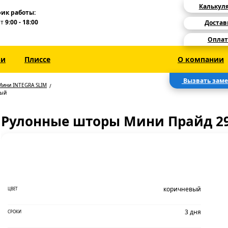
Калькул
ик работы:
Пт
9:00 - 18:00
Достав
Оплат
зи
Плиссе
О компании
Вызвать зам
Мини INTEGRA SLIM
вый
Рулонные шторы Мини Прайд 2
коричневый
ЦВЕТ
3 дня
СРОКИ