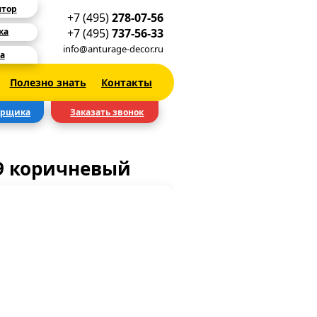
ятор
+7 (495)
278-07-56
+7 (495)
737-56-33
ка
info@anturage-decor.ru
а
Полезно знать
Контакты
ерщика
Заказать звонок
9 коричневый