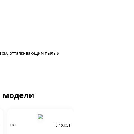
авом, отталкивающим пыль и
й модели
Й
ТЕРРАКОТ
ЦВЕТ