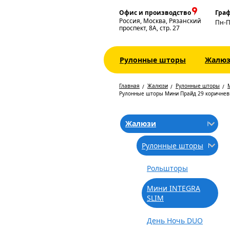
Офис и производство
Граф
Россия, Москва, Рязанский
Пн-
проспект, 8А, стр. 27
Рулонные шторы
Жалю
Главная
Жалюзи
Рулонные шторы
Рулонные шторы Мини Прайд 29 коричне
Жалюзи
Рулонные шторы
Рольшторы
Мини INTEGRA
SLIM
День Ночь DUO