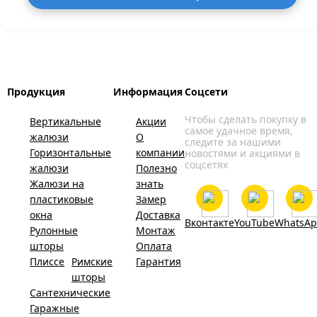
Продукция
Информация
Соцсети
Чтобы сделать покупку в
Вертикальные
Акции
самое удачное время,
жалюзи
О
следите за нашими
Горизонтальные
компании
новостями и акциями в
соцсетях
жалюзи
Полезно
Жалюзи на
знать
пластиковые
Замер
окна
Доставка
Вконтакте
YouTube
WhatsA
Рулонные
Монтаж
шторы
Оплата
Плиссе
Римские
Гарантия
шторы
Сантехнические
Гаражные