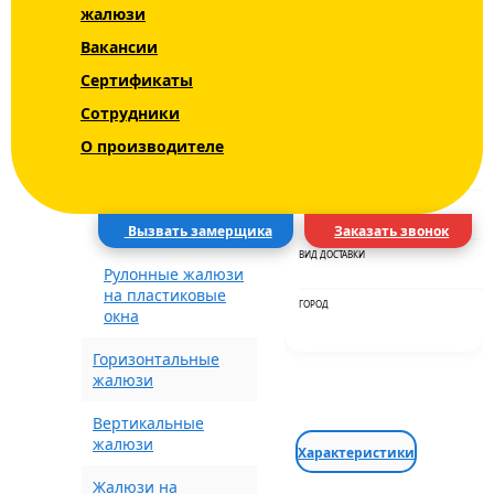
жалюзи
Уни - Uni 2 INTEGRA
Вакансии
BOX+
Сертификаты
Блэкаут (Blackout)
ЦВЕТ
Сотрудники
О производителе
Рулонные шторы с
СРОКИ
рисунком
ДОСТАВКА
Электрические
шторы
Вызвать замерщика
Заказать звонок
ВИД ДОСТАВКИ
Рулонные жалюзи
на пластиковые
ГОРОД
окна
Горизонтальные
жалюзи
Вертикальные
жалюзи
Характеристики
Жалюзи на