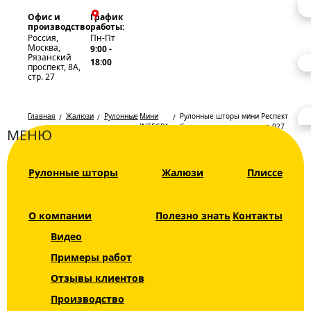
Офис и
График
производство
работы:
Россия,
Пн-Пт
Москва,
9:00 -
Рязанский
18:00
проспект, 8А,
стр. 27
Главная
Жалюзи
Рулонные
Мини
Рулонные шторы мини Респект
шторы
INTEGRA
Germany полупрозрачные 027
МЕНЮ
SLIM
мята
Рулонные
Каталог
Рулонные шторы
Жалюзи
Плиссе
шторы мини
Жалюзи
Респект
Рулонные шторы
О компании
Полезно знать
Контакты
Germany
Видео
Рольшторы
полупрозра
Примеры работ
Мини INTEGRA
027 мята
Отзывы клиентов
SLIM
Производство
День Ночь DUO