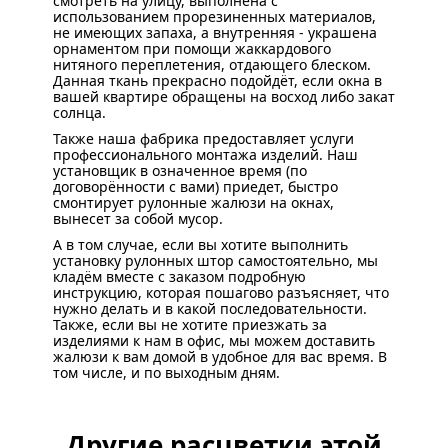
смотреть на улицу, выполнена с
использованием прорезиненных материалов,
не имеющих запаха, а внутренняя - украшена
орнаментом при помощи жаккардового
нитяного переплетения, отдающего блеском.
Данная ткань прекрасно подойдёт, если окна в
вашей квартире обращены на восход либо закат
солнца.
Также наша фабрика предоставляет услуги
профессионального монтажа изделий. Наш
установщик в означенное время (по
договорённости с вами) приедет, быстро
смонтирует рулонные жалюзи на окнах,
вынесет за собой мусор.
А в том случае, если вы хотите выполнить
установку рулонных штор самостоятельно, мы
кладём вместе с заказом подробную
инструкцию, которая пошагово разъясняет, что
нужно делать и в какой последовательности.
Также, если вы не хотите приезжать за
изделиями к нам в офис, мы можем доставить
жалюзи к вам домой в удобное для вас время. В
том числе, и по выходным дням.
Другие расцветки этой