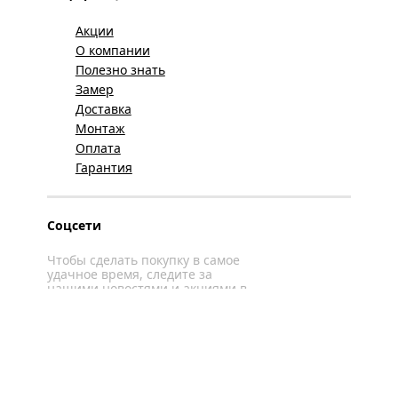
Акции
О компании
Полезно знать
Замер
Доставка
Монтаж
Оплата
Гарантия
Соцсети
Чтобы сделать покупку в самое
удачное время, следите за
нашими новостями и акциями в
соцсетях
Вконтакте
YouTube
WhatsApp