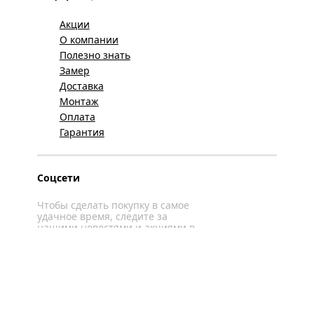
Акции
О компании
Полезно знать
Замер
Доставка
Монтаж
Оплата
Гарантия
Соцсети
Чтобы сделать покупку в самое
удачное время, следите за
нашими новостями и акциями в
соцсетях
Вконтакте
YouTube
WhatsApp