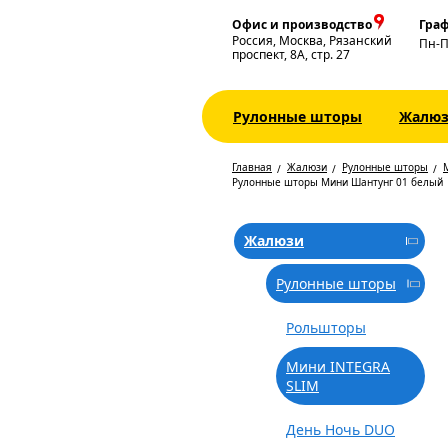
Офис и производство
Граф
Россия, Москва, Рязанский
Пн-
проспект, 8А, стр. 27
Рулонные шторы
Жалю
Главная
Жалюзи
Рулонные шторы
Рулонные шторы Мини Шантунг 01 белый
Жалюзи
Рулонные шторы
Рольшторы
Мини INTEGRA
SLIM
День Ночь DUO