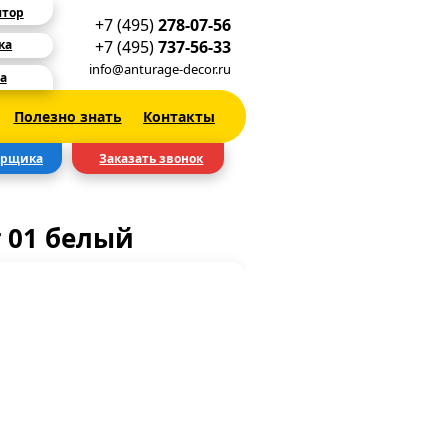
ятор
+7 (495)
278-07-56
+7 (495)
737-56-33
ка
info@anturage-decor.ru
а
Полезно знать
Контакты
ерщика
Заказать звонок
 01 белый