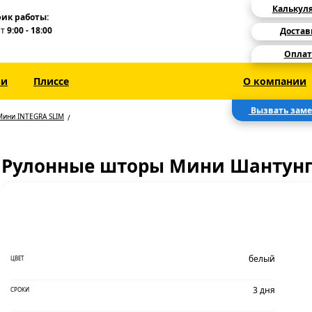
Калькул
ик работы:
Пт
9:00 - 18:00
Достав
Оплат
зи
Плиссе
О компании
Вызвать зам
Мини INTEGRA SLIM
Рулонные шторы Мини Шантунг
белый
ЦВЕТ
3 дня
СРОКИ