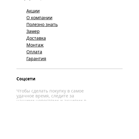
Акции
О компании
Полезно знать
Замер
Доставка
Монтаж
Оплата
Гарантия
Соцсети
Чтобы сделать покупку в самое
удачное время, следите за
нашими новостями и акциями в
соцсетях
Вконтакте
YouTube
WhatsApp