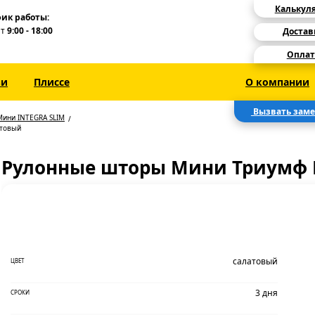
Калькул
ик работы:
Пт
9:00 - 18:00
Достав
Оплат
зи
Плиссе
О компании
Вызвать зам
Мини INTEGRA SLIM
атовый
Рулонные шторы Мини Триумф 
салатовый
ЦВЕТ
3 дня
СРОКИ