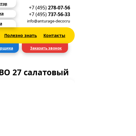
ятор
+7 (495)
278-07-56
+7 (495)
737-56-33
ка
info@anturage-decor.ru
а
Полезно знать
Контакты
ерщика
Заказать звонок
BO 27 салатовый