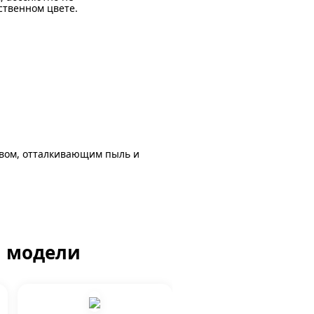
ственном цвете.
авом, отталкивающим пыль и
й модели