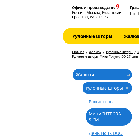
Офис и производство
Граф
Россия, Москва, Рязанский
Пн-
проспект, 8А, стр. 27
Рулонные шторы
Жалю
Главная
Жалюзи
Рулонные шторы
Рулонные шторы Мини Триумф BO 27 сал
Жалюзи
Рулонные шторы
Рольшторы
Мини INTEGRA
SLIM
День Ночь DUO