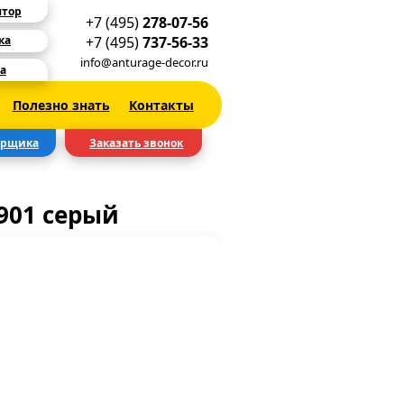
ятор
+7 (495)
278-07-56
+7 (495)
737-56-33
ка
info@anturage-decor.ru
а
Полезно знать
Контакты
ерщика
Заказать звонок
901 серый