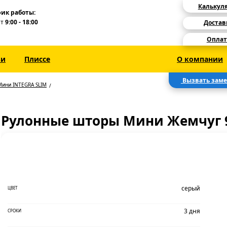
Калькул
ик работы:
Пт
9:00 - 18:00
Достав
Оплат
зи
Плиссе
О компании
Вызвать зам
Мини INTEGRA SLIM
Рулонные шторы Мини Жемчуг 
серый
ЦВЕТ
3 дня
СРОКИ