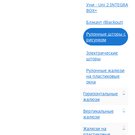
Уни - Uni 2 INTEGRA
BOX+
Блэкаут (Blackout)
Рулонные шторы с
рисунком
Электрические
шторы
Рулонные жалюзи
на пластиковые
окна
Горизонтальные
жалюзи
Вертикальные
жалюзи
Жалюзи на
пластиковые