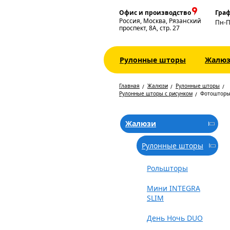
Офис и производство
Граф
Россия, Москва, Рязанский
Пн-
проспект, 8А, стр. 27
Рулонные шторы
Жалю
Главная
Жалюзи
Рулонные шторы
Рулонные шторы с рисунком
Фотошторы
Жалюзи
Рулонные шторы
Рольшторы
Мини INTEGRA
SLIM
День Ночь DUO