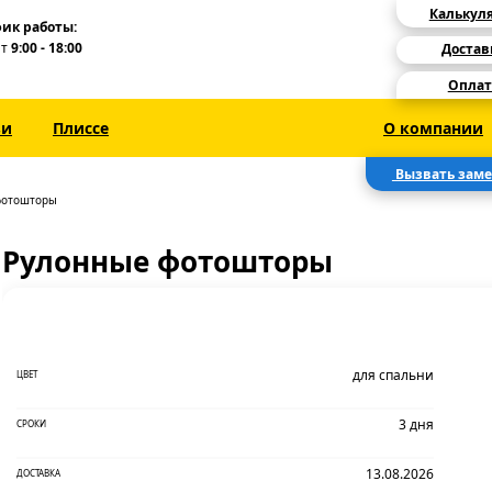
Калькул
ик работы:
Пт
9:00 - 18:00
Достав
Оплат
зи
Плиссе
О компании
Вызвать зам
фотошторы
Рулонные фотошторы
для спальни
ЦВЕТ
3 дня
СРОКИ
13.08.2026
ДОСТАВКА