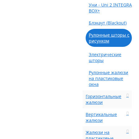
Уни - Uni 2 INTEGRA
BOX+
Блэкаут (Blackout)
Рулонные шторы с
рисунком
Электрические
шторы
Рулонные жалюзи
на пластиковые
окна
Горизонтальные
жалюзи
Вертикальные
жалюзи
Жалюзи на
пластиковые