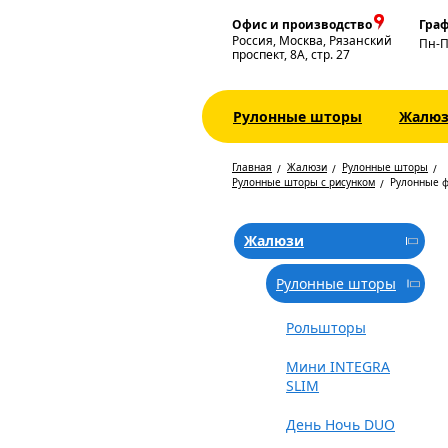
Офис и производство
Граф
Россия, Москва, Рязанский
Пн-
проспект, 8А, стр. 27
Рулонные шторы
Жалю
Главная
Жалюзи
Рулонные шторы
Рулонные шторы с рисунком
Рулонные 
Жалюзи
Рулонные шторы
Рольшторы
Мини INTEGRA
SLIM
День Ночь DUO