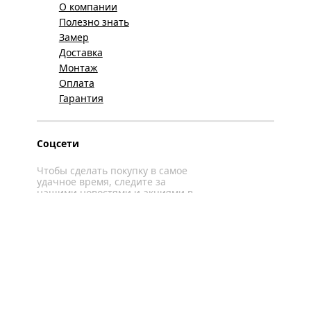
О компании
Полезно знать
Замер
Доставка
Монтаж
Оплата
Гарантия
Соцсети
Чтобы сделать покупку в самое
удачное время, следите за
нашими новостями и акциями в
соцсетях
Вконтакте
YouTube
WhatsApp
Политика конфиденциальности
Карта сайта