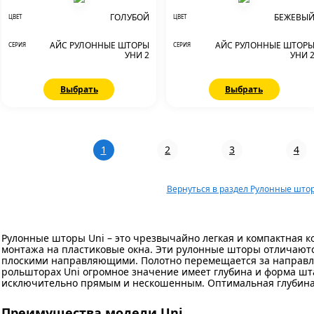
ГОЛУБОЙ
БЕЖЕВЫ
ЦВЕТ
ЦВЕТ
АЙС РУЛОННЫЕ ШТОРЫ
АЙС РУЛОННЫЕ ШТОР
СЕРИЯ
СЕРИЯ
УНИ 2
УНИ 
Выбрать
Выбрать
1
2
3
4
Вернуться в раздел Рулонные што
Рулонные шторы Uni – это чрезвычайно легкая и компактная к
монтажа на пластиковые окна. Эти рулонные шторы отличают
плоскими направляющими. Полотно перемещается за направля
рольшторах Uni огромное значение имеет глубина и форма шт
исключительно прямым и нескошенным. Оптимальная глубина 
Преимущества модели Uni