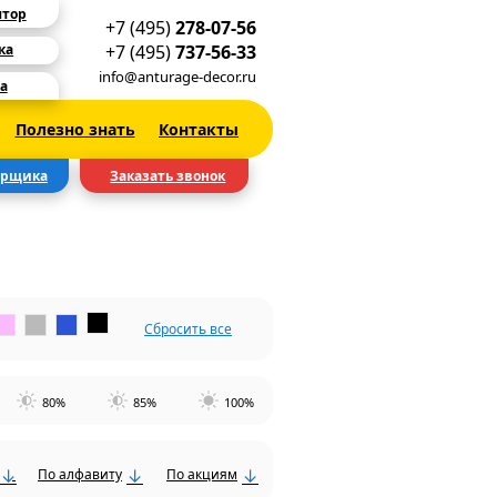
ятор
+7 (495)
278-07-56
+7 (495)
737-56-33
ка
info@anturage-decor.ru
а
Полезно знать
Контакты
ерщика
Заказать звонок
Сбросить все
80%
85%
100%
По алфавиту
По акциям