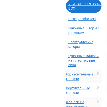
Уни - Uni 2 INTEGRA
BOX+
Блэкаут (Blackout)
Рулонные шторы с
рисунком
Электрические
шторы
Рулонные жалюзи
на пластиковые
окна
Горизонтальные
жалюзи
Вертикальные
жалюзи
Жалюзи на
пластиковые