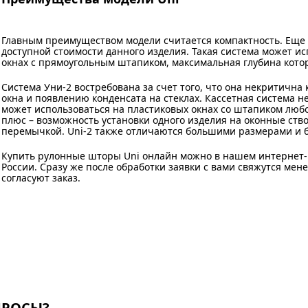
Главным преимуществом модели считается компактность. Еще 
доступной стоимости данного изделия. Такая система может и
окнах с прямоугольным штапиком, максимальная глубина котор
Система Уни-2 востребована за счет того, что она некритична
окна и появлению конденсата на стеклах. Кассетная система 
может использоваться на пластиковых окнах со штапиком люб
плюс – возможность установки одного изделия на оконные ств
перемычкой. Uni-2 также отличаются большими размерами и б
Купить рулонные шторы Uni онлайн можно в нашем интернет-м
России. Сразу же после обработки заявки с вами свяжутся ме
согласуют заказ.
ПРОСЫ?