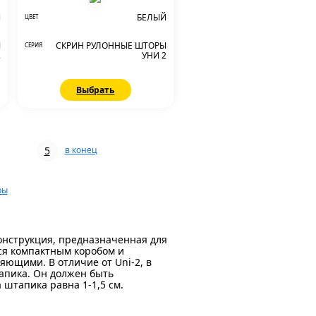
Й
БЕЛЫЙ
ЦВЕТ
Ы
СКРИН РУЛОННЫЕ ШТОРЫ
СЕРИЯ
2
УНИ 2
Выбрать
5
в конец
ры
онструкция, предназначенная для
ся компактным коробом и
ющими. В отличие от Uni-2, в
апика. Он должен быть
штапика равна 1-1,5 см.