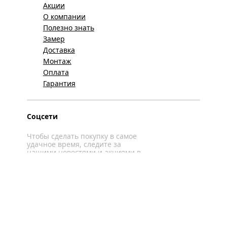
Акции
О компании
Полезно знать
Замер
Доставка
Монтаж
Оплата
Гарантия
Соцсети
Чтобы сделать покупку в самое
удачное время, следите за
нашими новостями и акциями в
соцсетях
Вконтакте
YouTube
WhatsApp
Политика конфиденциальности