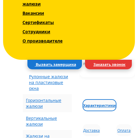
жалюзи
ЦВЕТ
Уни - Uni 2 INTEGRA
Вакансии
BOX+
Сертификаты
СРОКИ
Блэкаут (Blackout)
Сотрудники
ДОСТАВКА
О производителе
Рулонные шторы с
рисунком
ВИД ДОСТАВКИ
Электрические
шторы
Вызвать замерщика
Заказать звонок
ГОРОД
Рулонные жалюзи
на пластиковые
окна
Горизонтальные
Характеристики
жалюзи
Вертикальные
жалюзи
Доставка
Оплата
Жалюзи на