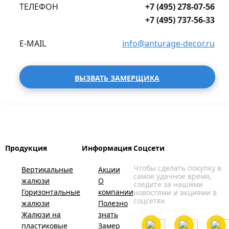
ТЕЛЕФОН
+7 (495) 278-07-56
+7 (495) 737-56-33
E-MAIL
info@anturage-decor.ru
ВЫЗВАТЬ ЗАМЕРЩИКА
Продукция
Информация
Соцсети
Чтобы сделать покупку в
Вертикальные
Акции
самое удачное время,
жалюзи
О
следите за нашими
Горизонтальные
компании
новостями и акциями в
соцсетях
жалюзи
Полезно
Жалюзи на
знать
пластиковые
Замер