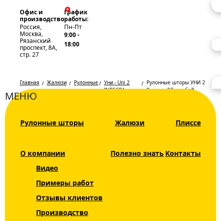
Офис и
График
производство
работы:
Россия,
Пн-Пт
Москва,
9:00 -
Рязанский
18:00
проспект, 8А,
стр. 27
Главная
Жалюзи
Рулонные
Уни - Uni 2
Рулонные шторы УНИ 2
шторы
INTEGRA
Респект 07 голубой
МЕНЮ
BOX+
Рулонные
Каталог
Рулонные шторы
Жалюзи
Плиссе
шторы УНИ
Жалюзи
2 Респект 07
Рулонные шторы
О компании
Полезно знать
Контакты
голубой
Видео
Рольшторы
Примеры работ
Мини INTEGRA
Отзывы клиентов
SLIM
Производство
День Ночь DUO