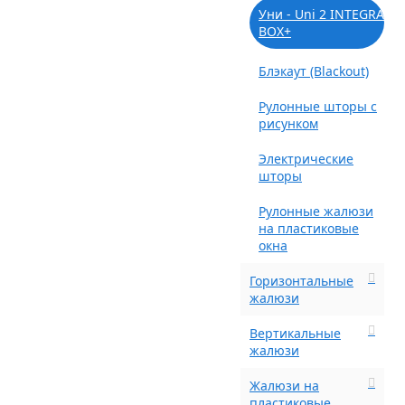
Уни - Uni 2 INTEGRA
BOX+
Блэкаут (Blackout)
Рулонные шторы с
рисунком
Электрические
шторы
Рулонные жалюзи
на пластиковые
окна
Горизонтальные
жалюзи
Вертикальные
жалюзи
Жалюзи на
пластиковые