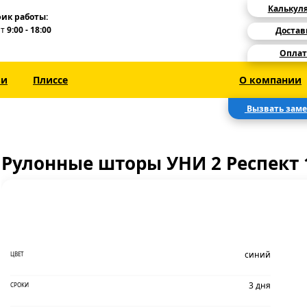
Калькул
ик работы:
Пт
9:00 - 18:00
Достав
Оплат
зи
Плиссе
О компании
Вызвать зам
Рулонные шторы УНИ 2 Респект 
синий
ЦВЕТ
3 дня
СРОКИ