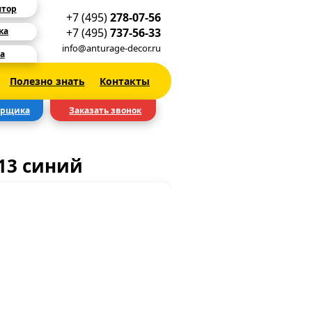
ятор
+7 (495)
278-07-56
+7 (495)
737-56-33
ка
info@anturage-decor.ru
а
Полезно знать
Контакты
ерщика
Заказать звонок
13 синий