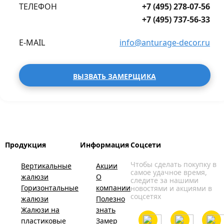
ТЕЛЕФОН
+7 (495) 278-07-56
+7 (495) 737-56-33
E-MAIL
info@anturage-decor.ru
ВЫЗВАТЬ ЗАМЕРЩИКА
Продукция
Информация
Соцсети
Чтобы сделать покупку в
Вертикальные
Акции
самое удачное время,
жалюзи
О
следите за нашими
Горизонтальные
компании
новостями и акциями в
соцсетях
жалюзи
Полезно
Жалюзи на
знать
пластиковые
Замер