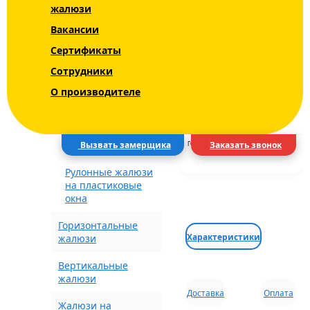
жалюзи
ЦВЕТ
Уни - Uni 2 INTEGRA
Вакансии
BOX+
Сертификаты
СРОКИ
Блэкаут (Blackout)
Сотрудники
ДОСТАВКА
О производителе
Рулонные шторы с
рисунком
ВИД ДОСТАВКИ
Электрические
шторы
Вызвать замерщика
Заказать звонок
ГОРОД
Рулонные жалюзи
на пластиковые
окна
Горизонтальные
Характеристики
жалюзи
Вертикальные
жалюзи
Доставка
Оплата
Жалюзи на