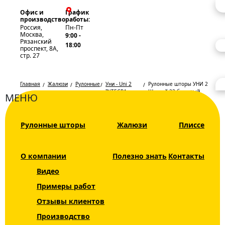
Офис и
График
производство
работы:
Россия,
Пн-Пт
Москва,
9:00 -
Рязанский
18:00
проспект, 8А,
стр. 27
Главная
Жалюзи
Рулонные
Уни - Uni 2
Рулонные шторы УНИ 2
шторы
INTEGRA
Шанхай 22 бежевый
МЕНЮ
BOX+
Рулонные
Каталог
Рулонные шторы
Жалюзи
Плиссе
шторы УНИ
Жалюзи
2 Шанхай 22
Рулонные шторы
О компании
Полезно знать
Контакты
бежевый
Видео
Рольшторы
Примеры работ
Мини INTEGRA
Отзывы клиентов
SLIM
Производство
День Ночь DUO