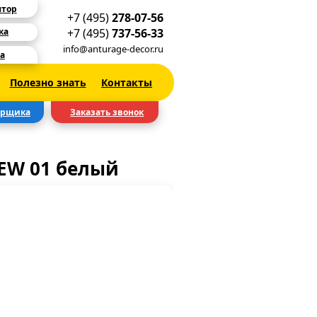
ятор
+7 (495)
278-07-56
+7 (495)
737-56-33
ка
info@anturage-decor.ru
а
Полезно знать
Контакты
ерщика
Заказать звонок
EW 01 белый