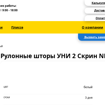
Калькул
ик работы:
Пт
9:00 - 18:00
Достав
Оплат
зи
Плиссе
О компании
Вызвать зам
ый
Рулонные шторы УНИ 2 Скрин N
белый
ЦВЕТ
3 дня
СРОКИ