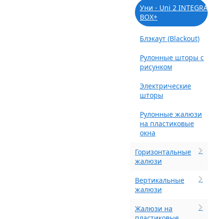
Уни - Uni 2 INTEGRA
BOX+
Блэкаут (Blackout)
Рулонные шторы с
рисунком
Электрические
шторы
Рулонные жалюзи
на пластиковые
окна
Горизонтальные
жалюзи
Вертикальные
жалюзи
Жалюзи на
пластиковые