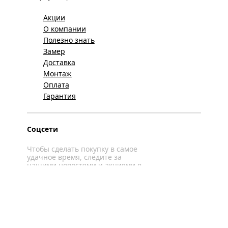
Акции
О компании
Полезно знать
Замер
Доставка
Монтаж
Оплата
Гарантия
Соцсети
Чтобы сделать покупку в самое
удачное время, следите за
нашими новостями и акциями в
соцсетях
Вконтакте
YouTube
WhatsApp