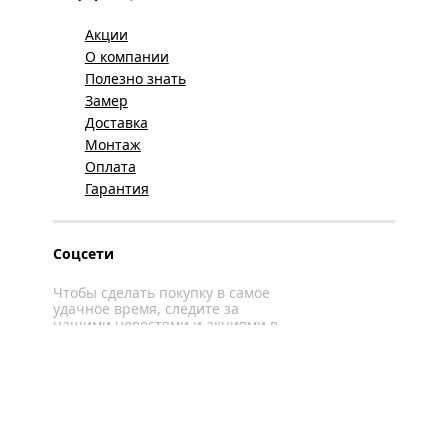
Акции
О компании
Полезно знать
Замер
Доставка
Монтаж
Оплата
Гарантия
Соцсети
Чтобы сделать покупку в самое
удачное время, следите за
нашими новостями и акциями в
соцсетях
Вконтакте
YouTube
WhatsApp