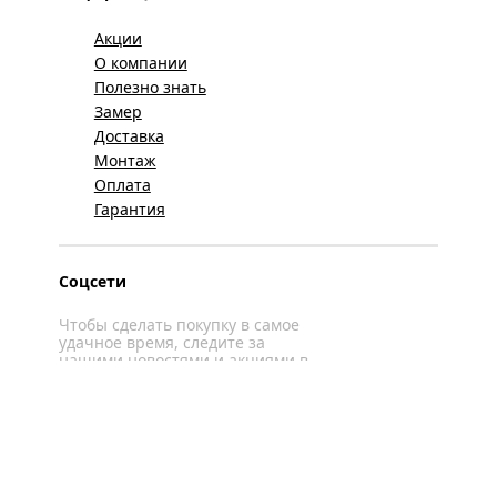
Акции
О компании
Полезно знать
Замер
Доставка
Монтаж
Оплата
Гарантия
Соцсети
Чтобы сделать покупку в самое
удачное время, следите за
нашими новостями и акциями в
соцсетях
Вконтакте
YouTube
WhatsApp