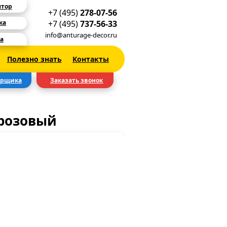
ятор
+7 (495)
278-07-56
+7 (495)
737-56-33
ка
info@anturage-decor.ru
а
Полезно знать
Контакты
ерщика
Заказать звонок
 розовый