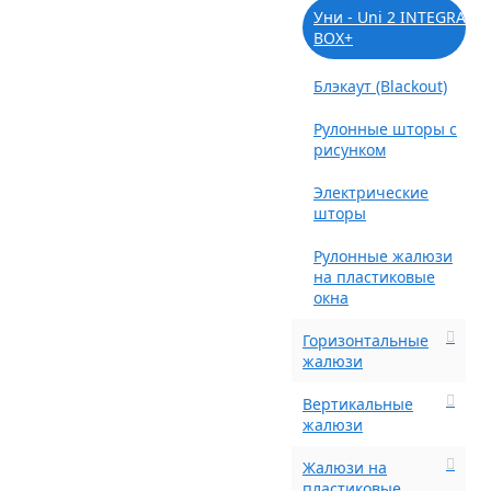
Уни - Uni 2 INTEGRA
BOX+
Блэкаут (Blackout)
Рулонные шторы с
рисунком
Электрические
шторы
Рулонные жалюзи
на пластиковые
окна
Горизонтальные
жалюзи
Вертикальные
жалюзи
Жалюзи на
пластиковые