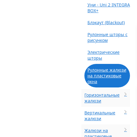
Уни - Uni 2 INTEGRA
BOX+
Блэкаут (Blackout)
Рулонные шторы с
рисунком
Электрические
шторы
Рулонные жалюзи
на пластиковые
окна
Горизонтальные
жалюзи
Вертикальные
жалюзи
Жалюзи на
пластиковые