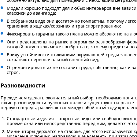
особенно актуально для помещений с небольшим метражом
Модели хорошо подходят для любых интерьеров вне зависим
классики до авангарда;
В собранном виде они достаточно компактны, поэтому легк
хранению в ящиках/корзинах и транспортированию;
Фиксировать гардины такого плана можно абсолютно на лю
Они представлены на рынке в огромном разнообразии форм
каждый покупатель может выбрать то, что ему придется по 
Ввиду устойчивости к влияниям окружающей среды занавеск
сохраняют первоначальный внешний вид;
Отремонтировать их не составит труда, собственно, как и 
строя.
Разновидности
Прежде чем сделать окончательный выбор, необходимо понять
какие разновидности рулонных жалюзи существуют на рынке. 
первую очередь, различаются между собой по методу креплен
Стандартные изделия – открытые виды или свободно висящи
проеме окна или непосредственно перед ним, делается это
Мини-шторы держатся на створке, для этого используется 
моделей в рулончик, направляющие элементы при этом отс