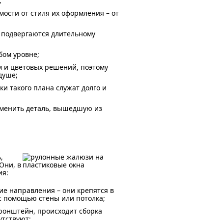
;
ости от стиля их оформления – от
о подвергаются длительному
бом уровне;
 и цветовых решений, поэтому
душе;
и такого плана служат долго и
заменить деталь, вышедшую из
,
Они, в
ия:
е направления – они крепятся в
 с помощью стены или потолка;
кронштейн, происходит сборка
утствуют;