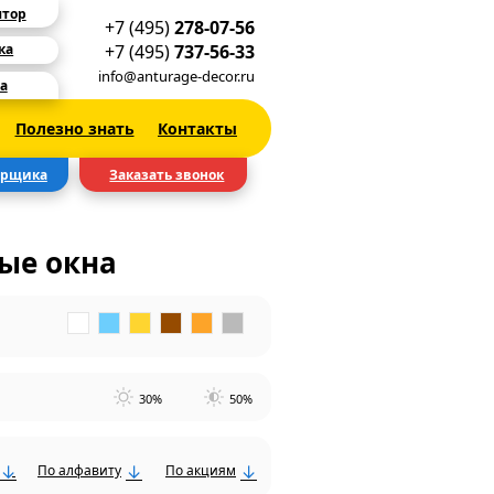
ятор
+7 (495)
278-07-56
+7 (495)
737-56-33
ка
info@anturage-decor.ru
а
Полезно знать
Контакты
ерщика
Заказать звонок
ые окна
30%
50%
По алфавиту
По акциям