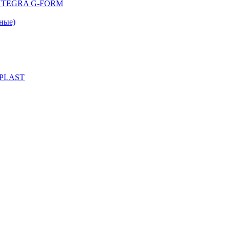
 INTEGRA G-FORM
ные)
 PLAST