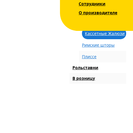
Сотрудники
Жалюзи на
пластиковые окна
О производителе
Кассетные Шторы
Кассетные Жалюзи
Римские шторы
Плиссе
Рольставни
В розницу