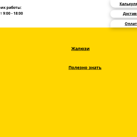
Калькул
ик работы:
Пт
9:00 - 18:00
Достав
Оплат
Жалюзи
вые окна
Кассетные Жалюзи
Кассетные Жалюзи на Окна Красные
Полезно знать
Кассетные Жалюзи
Красные
красный
ЦВЕТ