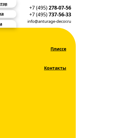
ятор
+7 (495)
278-07-56
+7 (495)
737-56-33
ка
info@anturage-decor.ru
а
Плиссе
Контакты
 на Окна