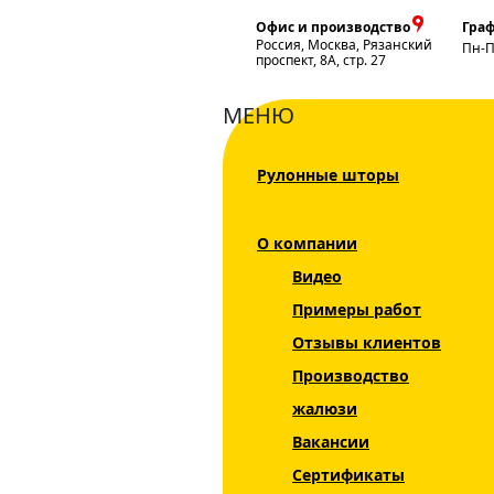
Офис и производство
Граф
Россия, Москва, Рязанский
Пн-
проспект, 8А, стр. 27
МЕНЮ
Рулонные шторы
Главная
Жалюзи
Жалюзи на пластико
О компании
Каталог
Видео
Жалюзи
Примеры работ
Рулонные шторы
Отзывы клиентов
Производство
Горизонтальные
жалюзи
жалюзи
Вакансии
Вертикальные
жалюзи
Сертификаты