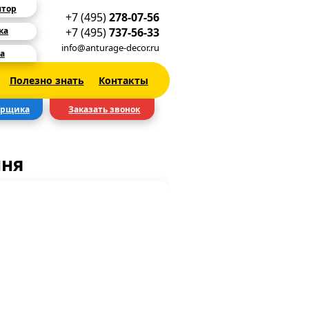
ятор
+7 (495)
278-07-56
+7 (495)
737-56-33
ка
info@anturage-decor.ru
а
Полезно знать
Контакты
ерщика
Заказать звонок
шня