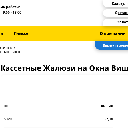
Калькул
ик работы:
Пт
9:00 - 18:00
Достав
Оплат
зи
Плиссе
О компании
Вызвать зам
вые окна
на Окна Вишня
Кассетные Жалюзи на Окна Ви
вишня
ЦВЕТ
3 дня
СРОКИ