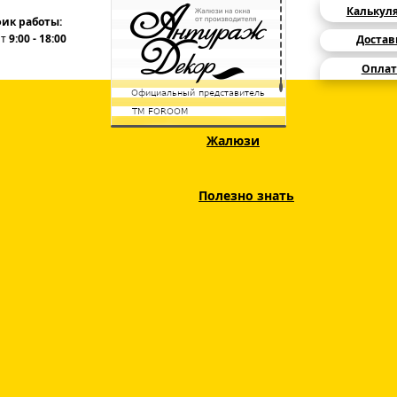
Калькул
ик работы:
Пт
9:00 - 18:00
Достав
Оплат
Жалюзи
вые окна
Кассетные Шторы
Кассетные Рулонные шторы УНИ 2 Респект 36 черный
Полезно знать
Кассетные Рулонные 
Респект 36 че
черный
ЦВЕТ