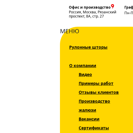
Офис и производство
Граф
Россия, Москва, Рязанский
Пн-
проспект, 8А, стр. 27
МЕНЮ
Рулонные шторы
Главная
Жалюзи
Жалюзи на пластико
О компании
Каталог
Видео
Жалюзи
Примеры работ
Рулонные шторы
Отзывы клиентов
Производство
Горизонтальные
жалюзи
жалюзи
Вакансии
Вертикальные
жалюзи
Сертификаты