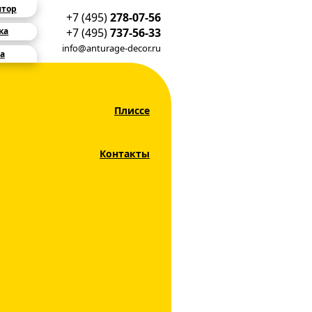
ятор
+7 (495)
278-07-56
+7 (495)
737-56-33
ка
info@anturage-decor.ru
а
Плиссе
Контакты
шторы УНИ 2
рный