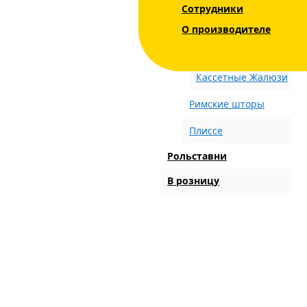
Сотрудники
Жалюзи на
пластиковые окна
О производителе
Кассетные Шторы
Кассетные Жалюзи
Римские шторы
Плиссе
Рольставни
В розницу