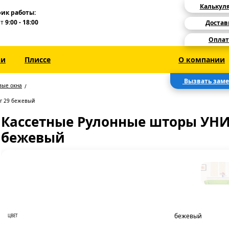
Калькул
ик работы:
Пт
9:00 - 18:00
Достав
Оплат
зи
Плиссе
О компании
Вызвать зам
вые окна
г 29 бежевый
Кассетные Рулонные шторы УНИ
бежевый
бежевый
ЦВЕТ