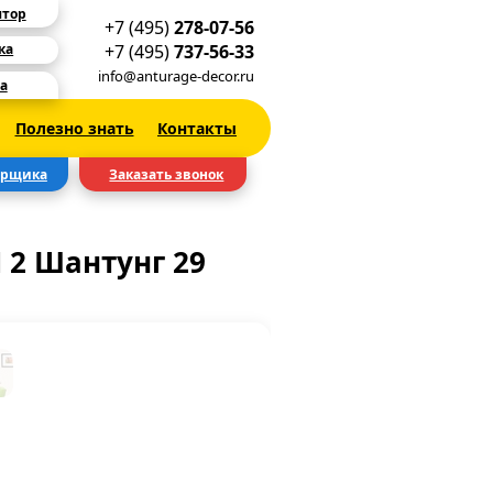
ятор
+7 (495)
278-07-56
+7 (495)
737-56-33
ка
info@anturage-decor.ru
а
Полезно знать
Контакты
ерщика
Заказать звонок
 2 Шантунг 29