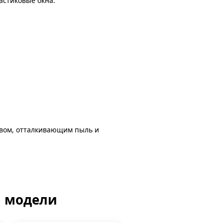
астиковые окна.
авом, отталкивающим пыль и
й модели