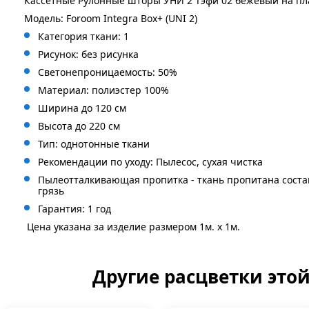
Кассетные Рулонные шторы УНИ 2 Тэфи 02 бежевый на пл
Модель: Foroom Integra Box+ (UNI 2)
Категория ткани: 1
Рисунок: без
рисунка
Светонепроницаемость: 50%
Материал: полиэстер 100%
Ширина до 120 см
Высота до 220 см
Тип: однотонные ткани
Рекомендации по уходу: Пылесос, сухая чистка
Пылеотталкивающая пропитка - ткань пропитана сост
грязь
Гарантия: 1 год
Цена указана за изделие размером 1м. x 1м.
Другие расцветки это