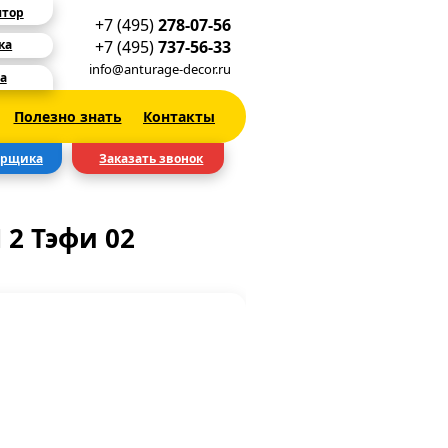
ятор
+7 (495)
278-07-56
+7 (495)
737-56-33
ка
info@anturage-decor.ru
а
Полезно знать
Контакты
ерщика
Заказать звонок
2 Тэфи 02