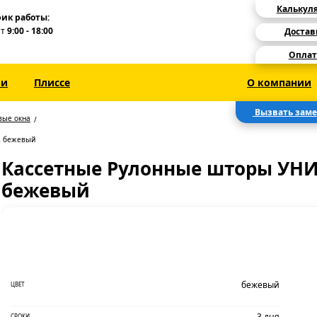
Калькул
ик работы:
Пт
9:00 - 18:00
Достав
Оплат
зи
Плиссе
О компании
Вызвать зам
вые окна
2 бежевый
Кассетные Рулонные шторы УНИ 
бежевый
бежевый
ЦВЕТ
3 дня
СРОКИ