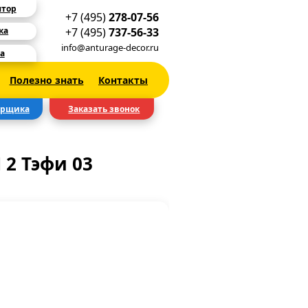
ятор
+7 (495)
278-07-56
+7 (495)
737-56-33
ка
info@anturage-decor.ru
а
Полезно знать
Контакты
ерщика
Заказать звонок
2 Тэфи 03