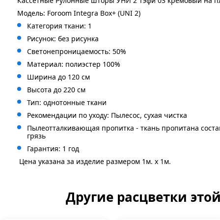
Кассетные Рулонные шторы УНИ 2 Тэфи 03 кремовый на п
Модель: Foroom Integra Box+ (UNI 2)
Категория ткани: 1
Рисунок: без
рисунка
Светонепроницаемость: 50%
Материал: полиэстер 100%
Ширина до 120 см
Высота до 220 см
Тип: однотонные ткани
Рекомендации по уходу: Пылесос, сухая чистка
Пылеотталкивающая пропитка - ткань пропитана сост
грязь
Гарантия: 1 год
Цена указана за изделие размером 1м. x 1м.
Другие расцветки это