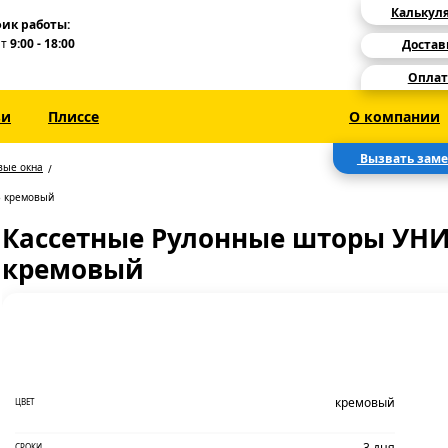
Калькул
ик работы:
Пт
9:00 - 18:00
Достав
Оплат
зи
Плиссе
О компании
Вызвать зам
вые окна
3 кремовый
Кассетные Рулонные шторы УНИ 
кремовый
кремовый
ЦВЕТ
3 дня
СРОКИ