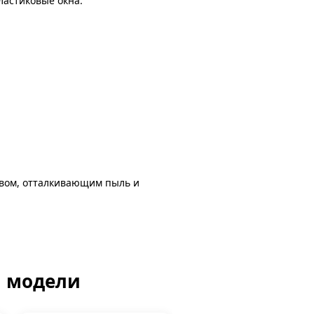
ластиковые окна.
авом, отталкивающим пыль и
й модели