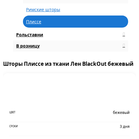
Римские шторы
Плиссе
Рольставни
В розницу
Шторы Плиссе из ткани Лен BlackOut бежевый
бежевый
ЦВЕТ
3 дня
СРОКИ