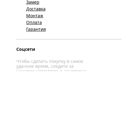
Замер
Доставка
Монтаж
Оплата
Гарантия
Соцсети
Чтобы сделать покупку в самое
удачное время, следите за
нашими новостями и акциями в
соцсетях
Вконтакте
YouTube
WhatsApp
Политика конфиденциальности
Карта сайта