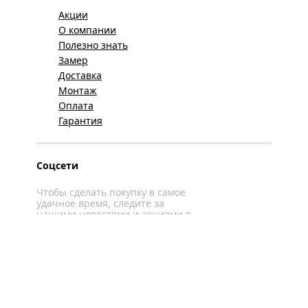
Акции
О компании
Полезно знать
Замер
Доставка
Монтаж
Оплата
Гарантия
Соцсети
Чтобы сделать покупку в самое
удачное время, следите за
нашими новостями и акциями в
соцсетях
Вконтакте
YouTube
WhatsApp