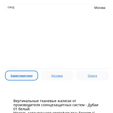
Москва
ГОРОД
Характеристики
Доставка
Оплата
Вертикальные тканевые жалюзи от
производителя солнцезащитных систем - Дубаи
01 белый.
Модель затеняющего светофильтра: Foroom V-