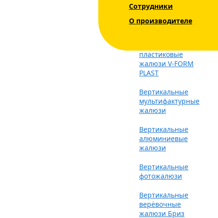
Сотрудники
Вертикальные
тканевые жалюзи
О производителе
V-FORM
Вертикальные
пластиковые
жалюзи V-FORM
PLAST
Вертикальные
мультифактурные
жалюзи
Вертикальные
алюминиевые
жалюзи
Вертикальные
фотожалюзи
Вертикальные
верёвочные
жалюзи Бриз