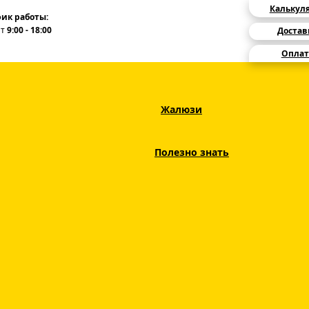
Калькул
ик работы:
Пт
9:00 - 18:00
Достав
Оплат
Жалюзи
зи
Вертикальные тканевые жалюзи V-FORM
Вертикальные тканевые жалюзи Бансай
Полезно знать
Вертикальные ткане
Бансай 46 гол
голубой
ЦВЕТ