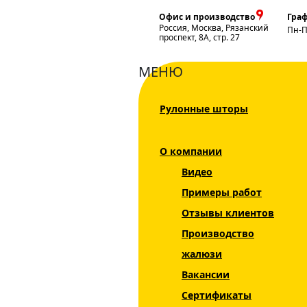
Офис и производство
Граф
Россия, Москва, Рязанский
Пн-
проспект, 8А, стр. 27
МЕНЮ
Рулонные шторы
Главная
Жалюзи
Вертикальные жалю
О компании
Каталог
Видео
Жалюзи
Примеры работ
Рулонные шторы
Отзывы клиентов
Производство
Горизонтальные
жалюзи
жалюзи
Вакансии
Вертикальные
жалюзи
Сертификаты