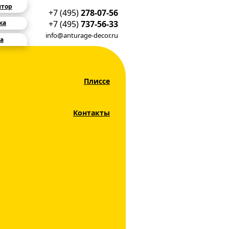
ятор
+7 (495)
278-07-56
+7 (495)
737-56-33
ка
info@anturage-decor.ru
а
Плиссе
 46 голубой
Контакты
вые жалюзи
убой