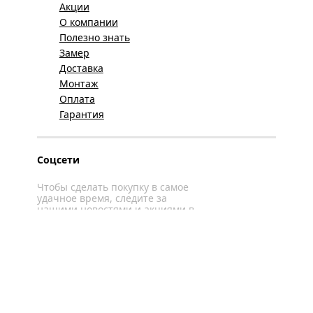
Акции
О компании
Полезно знать
Замер
Доставка
Монтаж
Оплата
Гарантия
Соцсети
Чтобы сделать покупку в самое
удачное время, следите за
нашими новостями и акциями в
соцсетях
Вконтакте
YouTube
WhatsApp
Политика конфиденциальности