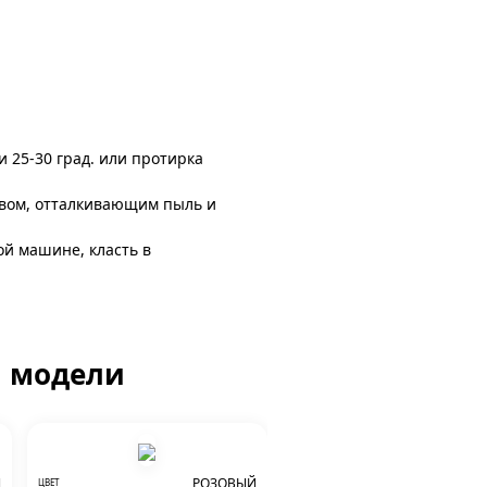
и 25-30 град. или протирка
авом, отталкивающим пыль и
ой машине, класть в
й модели
Й
РОЗОВЫЙ
ЦВЕТ