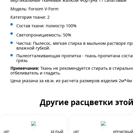
Вертикальные тканевые жалюзи Фортуна 11 салатовый
Модель: Foroom V-Form
Категория ткани: 2
Состав ткани: полиэстр 100%
Светопроницаемость: 50%
Чистка: Пылесос, мягкая стирка в мыльном растворе пр
влажной губкой.
Пылеотталкивающая пропитка - ткань пропитана сост
грязь
Примечание:
Ткань не рекомендуется стирать в стиральн
отбеливатель и гладить.
Цена указана за кв.м. из расчета размеров изделия 2м*4м
Другие расцветки это
БЕЛЫЙ
КРЕМОВЫ
ЦВЕТ
ЦВЕТ