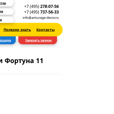
ятор
+7 (495)
278-07-56
+7 (495)
737-56-33
ка
info@anturage-decor.ru
а
Полезно знать
Контакты
ерщика
Заказать звонок
 Фортуна 11