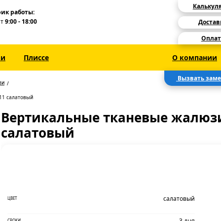
Калькул
ик работы:
Пт
9:00 - 18:00
Достав
Оплат
зи
Плиссе
О компании
Вызвать зам
зи
11 салатовый
Вертикальные тканевые жалюзи
салатовый
салатовый
ЦВЕТ
3 дня
СРОКИ